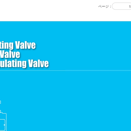
ページ
：