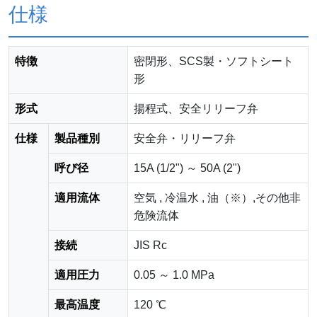
仕様
特徴
密閉形、SCS製・ソフトシート
形
形式
揚程式、安全リリーフ弁
仕様
製品種別
安全弁・リリーフ弁
呼び径
15A (1/2") ～ 50A (2")
適用流体
空気 , 冷温水 , 油（※）,その他非
危険流体
接続
JIS Rc
適用圧力
0.05 ～ 1.0 MPa
最高温度
120 ℃