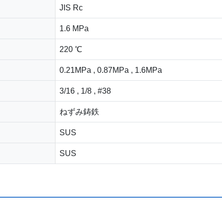
JIS Rc
1.6 MPa
220 ℃
0.21MPa , 0.87MPa , 1.6MPa
3/16 , 1/8 , #38
ねずみ鋳鉄
SUS
SUS