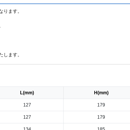
なります。
。
たします。
L(mm)
H(mm)
127
179
127
179
134
185