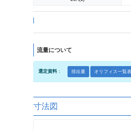
流量について
選定資料
：
排出量
オリフィス一覧
寸法図