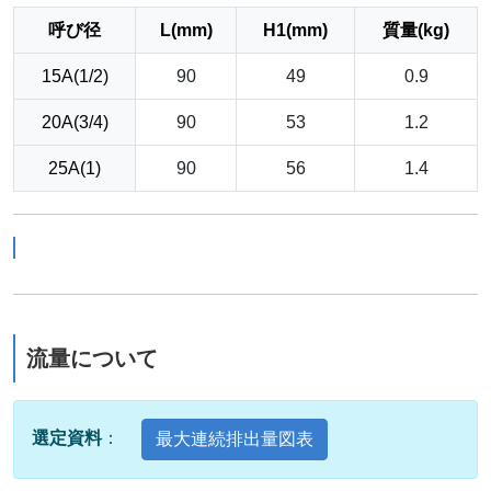
呼び径
L(mm)
H1(mm)
質量(kg)
15A(1/2)
90
49
0.9
20A(3/4)
90
53
1.2
25A(1)
90
56
1.4
流量について
選定資料
：
最大連続排出量図表