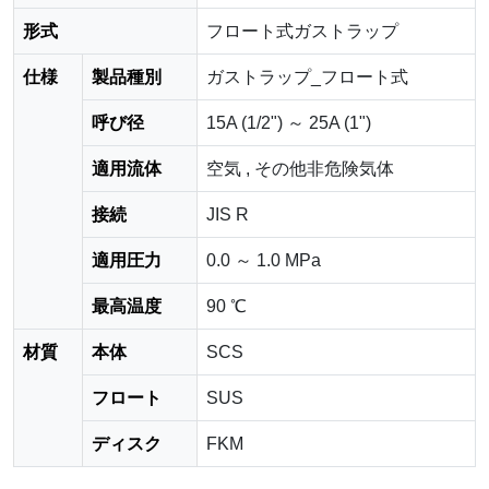
形式
フロート式ガストラップ
仕様
製品種別
ガストラップ_フロート式
呼び径
15A (1/2") ～ 25A (1")
適用流体
空気 , その他非危険気体
接続
JIS R
適用圧力
0.0 ～ 1.0 MPa
最高温度
90 ℃
材質
本体
SCS
フロート
SUS
ディスク
FKM