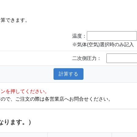
）
計算できます。
温度：
※気体(空気)選択時のみ記入
二次側圧力：
タンを押してください。
すので、ご注文の際は各営業店へお問合せください。
となります。）