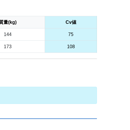
質量(kg)
Cv値
144
75
173
108