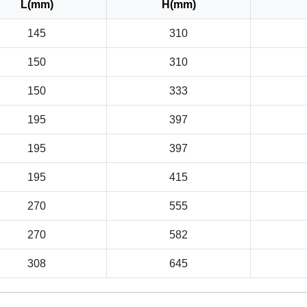
L(mm)
H(mm)
145
310
150
310
150
333
195
397
195
397
195
415
270
555
270
582
308
645