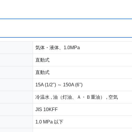
気体・液体、1.0MPa
直動式
直動式
15A (1/2") ～ 150A (6")
冷温水 , 油（灯油、Ａ・Ｂ重油） , 空気
JIS 10KFF
1.0 MPa 以下