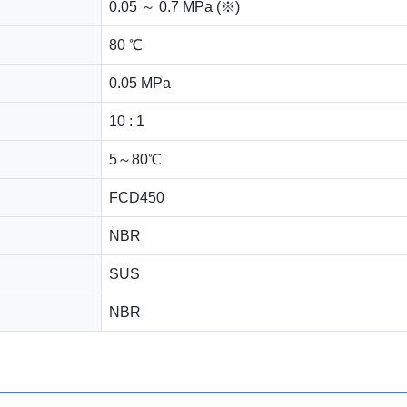
0.05 ～ 0.7 MPa (※)
80 ℃
0.05 MPa
10 : 1
5～80℃
FCD450
NBR
SUS
NBR