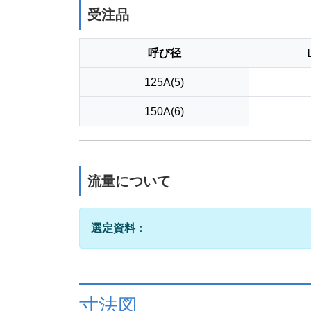
受注品
呼び径
125A(5)
150A(6)
流量について
選定資料
：
寸法図