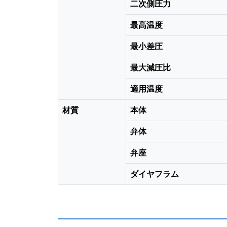
二次側圧力
最高温度
最小差圧
最大減圧比
適用温度
材質
本体
弁体
弁座
ダイヤフラム