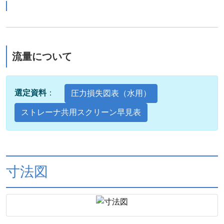
流量について
選定資料
：
圧力損失図表（水用）
ストレーナ共用スクリーン早見表
寸法図