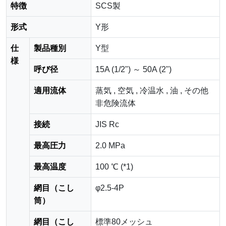
特徴
SCS製
形式
Y形
仕
製品種別
Y型
様
呼び径
15A (1/2") ～ 50A (2")
適用流体
蒸気 , 空気 , 冷温水 , 油 , その他
非危険流体
接続
JIS Rc
最高圧力
2.0 MPa
最高温度
100 ℃ (*1)
網目（こし
φ2.5-4P
筒）
網目（こし
標準80メッシュ