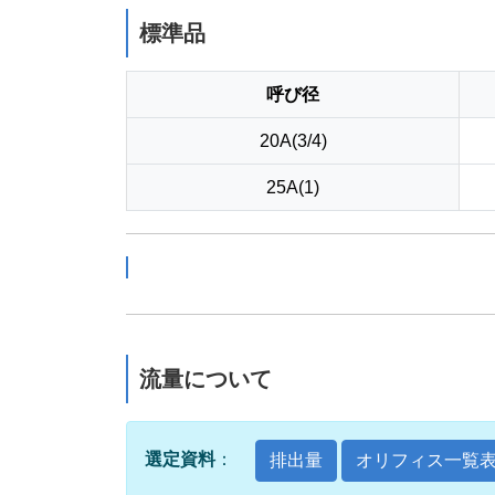
標準品
呼び径
20A(3/4)
25A(1)
流量について
選定資料
：
排出量
オリフィス一覧