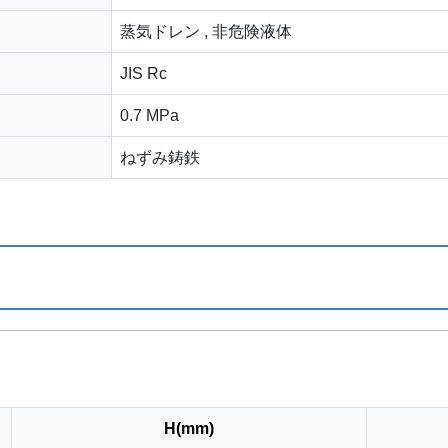
蒸気ドレン , 非危険液体
JIS Rc
0.7 MPa
ねずみ鋳鉄
H(mm)