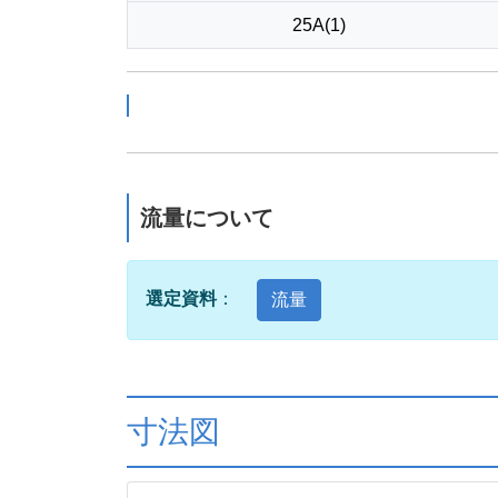
25A(1)
流量について
選定資料
：
流量
寸法図