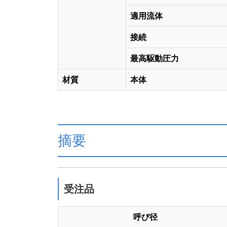
適用流体
接続
最高駆動圧力
材質
本体
摘要
受注品
呼び径