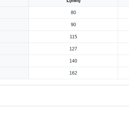
L(mm)
80
90
115
127
140
162