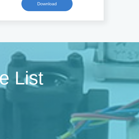
Download
e List