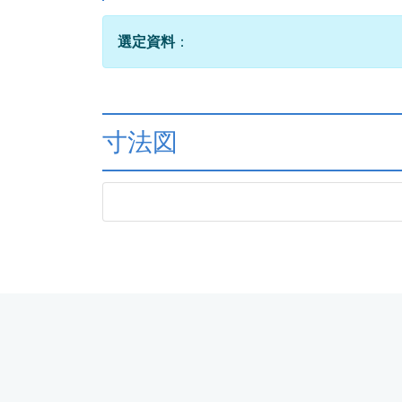
選定資料
：
寸法図