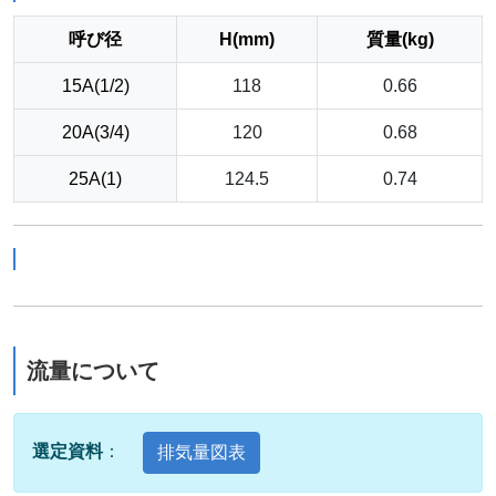
呼び径
H(mm)
質量(kg)
15A(1/2)
118
0.66
20A(3/4)
120
0.68
25A(1)
124.5
0.74
流量について
選定資料
：
排気量図表