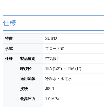
仕様
特徴
SUS製
形式
フロート式
仕様
製品種別
空気抜弁
呼び径
15A (1/2") ～ 25A (1")
適用流体
冷温水・水道水
接続
JIS R
最高圧力
1.0 MPa