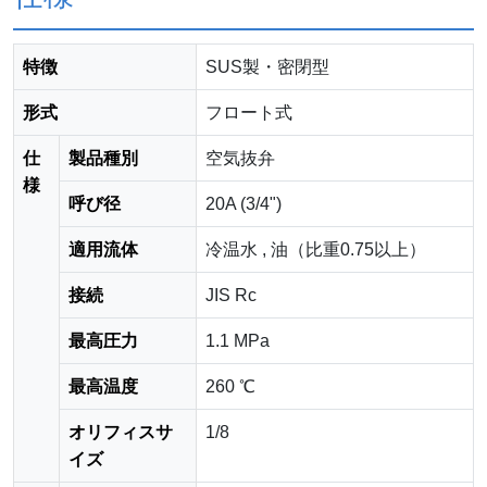
特徴
SUS製・密閉型
形式
フロート式
仕
製品種別
空気抜弁
様
呼び径
20A (3/4")
適用流体
冷温水 , 油（比重0.75以上）
接続
JIS Rc
最高圧力
1.1 MPa
最高温度
260 ℃
オリフィスサ
1/8
イズ