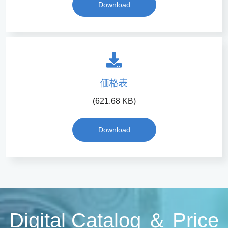
Download
価格表
(621.68 KB)
Download
Digital Catalog ＆ Price