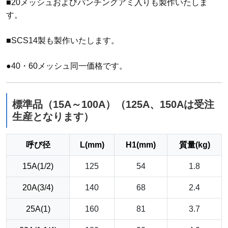
■20メッシュおよびパンチングアミ入りも製作いたしま
す。
■SCS14製も製作いたします。
●40・60メッシュ同一価格です。
標準品（15A～100A）（125A、150Aは受注
生産となります）
呼び径
L(mm)
H1(mm)
質量(kg)
15A(1/2)
125
54
1.8
20A(3/4)
140
68
2.4
25A(1)
160
81
3.7