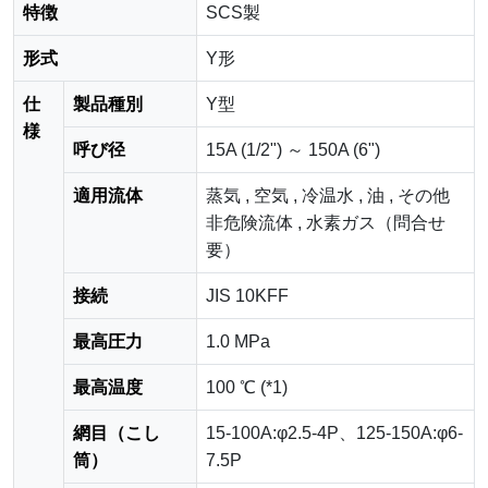
特徴
SCS製
形式
Y形
仕
製品種別
Y型
様
呼び径
15A (1/2") ～ 150A (6")
適用流体
蒸気 , 空気 , 冷温水 , 油 , その他
非危険流体 , 水素ガス（問合せ
要）
接続
JIS 10KFF
最高圧力
1.0 MPa
最高温度
100 ℃ (*1)
網目（こし
15-100A:φ2.5-4P、125-150A:φ6-
筒）
7.5P